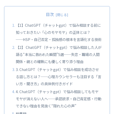
目次
【1】ChatGPT（チャットgpt）で悩み相談する前に
知っておきたい「心のモヤモヤ」の正体とは？
──HSP・自己否定・孤独感の根本を言語化する技術
【2】 ChatGPT（チャットgpt）で悩み相談した人が
語る“本当に救われた瞬間”5選──失恋・職場の人間
関係・親との確執にも優しく寄り添う理由
3. ChatGPT（チャットgpt）で悩み相談を成功させ
る話し方とは？──心理カウンセラーも注目する「言
い方・聞き方」の具体例付きガイド
4. ChatGPT（チャットgpt）で悩み相談してもモヤ
モヤが消えない人へ──承認欲求・自己肯定感・行動
できない理由を見抜く“隠れた心の声”
総集録