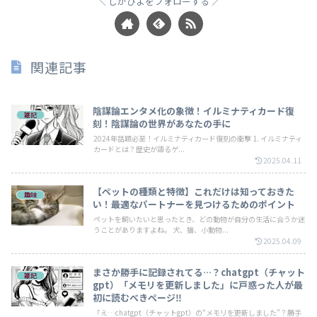
しがびよをフォローする
関連記事
陰謀論エンタメ化の象徴！イルミナティカード復
雑記
刻！陰謀論の世界があなたの手に
2024年話題必至！イルミナティカード復刻の衝撃 1. イルミナティ
カードとは？歴史が語るゲ...
2025.04.11
【ペットの種類と特徴】これだけは知っておきた
趣味
い！最適なパートナーを見つけるためのポイント
ペットを飼いたいと思ったとき、どの動物が自分の生活に合うか迷
うことがありますよね。 犬、猫、小動物...
2025.04.09
まさか勝手に記録されてる…？chatgpt（チャット
雑記
gpt）「メモリを更新しました」に戸惑った人が最
初に読むべきページ‼️
「え…chatgpt（チャットgpt）の“メモリを更新しました”？勝手