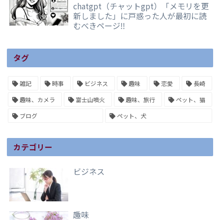
chatgpt（チャットgpt）「メモリを更
新しました」に戸惑った人が最初に読
むべきページ‼️
タグ
雑記
時事
ビジネス
趣味
恋愛
長崎
趣味、カメラ
富士山噴火
趣味、旅行
ペット、猫
ブログ
ペット、犬
カテゴリー
ビジネス
趣味