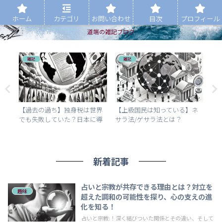
ホーム
カテゴリ
お問い合わせ
目次
プロフィール
道端の雑記ブログ
雑記
雑記
婚
【過去の過ち】独身税は世界
【上級国民は知っている】ネ
初
か
でも失敗していた？日本に導
サラ法/ゲサラ法とは？
口
と
入される可能性と“見えない格
nesara/gesaraのupdateで私た
を
に
差”の正体
ちの生活はどう変わる？最新
イ
情報と注意点をわかりやすく
解説！
新着記事
占いと宗教が共存できる理由とは？対立を
趣味
超えた調和の可能性を探り、心の支えの進
化を知る！
占いと宗教:！深く結びついた関係とその違い、そして