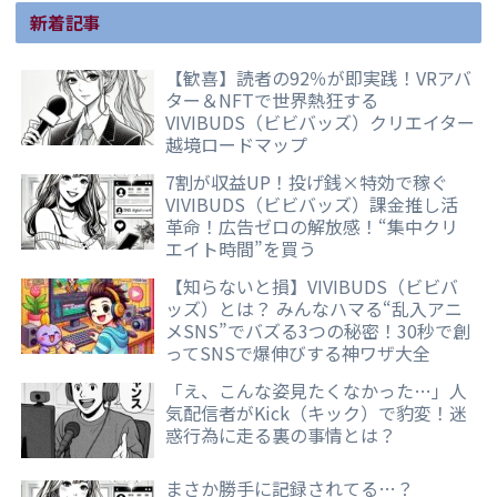
新着記事
【歓喜】読者の92％が即実践！VRアバ
ター＆NFTで世界熱狂する
VIVIBUDS（ビビバッズ）クリエイター
越境ロードマップ
7割が収益UP！投げ銭×特効で稼ぐ
VIVIBUDS（ビビバッズ）課金推し活
革命！広告ゼロの解放感！“集中クリ
エイト時間”を買う
【知らないと損】VIVIBUDS（ビビバ
ッズ）とは？ みんなハマる“乱入アニ
メSNS”でバズる3つの秘密！30秒で創
ってSNSで爆伸びする神ワザ大全
「え、こんな姿見たくなかった…」人
気配信者がKick（キック）で豹変！迷
惑行為に走る裏の事情とは？
まさか勝手に記録されてる…？