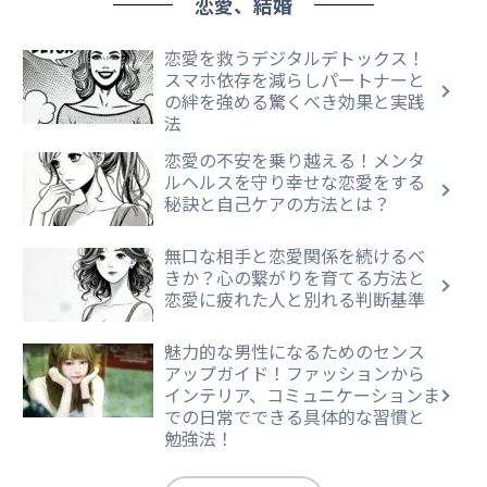
恋愛、結婚
恋愛を救うデジタルデトックス！
スマホ依存を減らしパートナーと
の絆を強める驚くべき効果と実践
法
恋愛の不安を乗り越える！メンタ
ルヘルスを守り幸せな恋愛をする
秘訣と自己ケアの方法とは？
無口な相手と恋愛関係を続けるべ
きか？心の繋がりを育てる方法と
恋愛に疲れた人と別れる判断基準
魅力的な男性になるためのセンス
アップガイド！ファッションから
インテリア、コミュニケーションま
での日常でできる具体的な習慣と
勉強法！