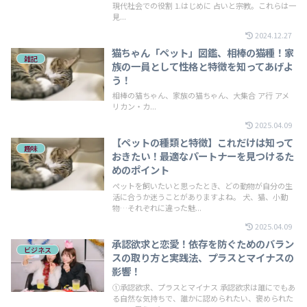
現代社会での役割 1.はじめに 占いと宗教。これらは一
見...
2024.12.27
猫ちゃん「ペット」図鑑、相棒の猫種！家
雑記
族の一員として性格と特徴を知ってあげよ
う！
相棒の猫ちゃん、家族の猫ちゃん、大集合 ア行 アメ
リカン・カ...
2025.04.09
【ペットの種類と特徴】これだけは知って
趣味
おきたい！最適なパートナーを見つけるた
めのポイント
ペットを飼いたいと思ったとき、どの動物が自分の生
活に合うか迷うことがありますよね。 犬、猫、小動
物…それぞれに違った魅...
2025.04.09
承認欲求と恋愛！依存を防ぐためのバラン
ビジネス
スの取り方と実践法、プラスとマイナスの
影響！
①承認欲求、プラスとマイナス 承認欲求は誰にでもあ
る自然な気持ちで、誰かに認められたい、褒められた