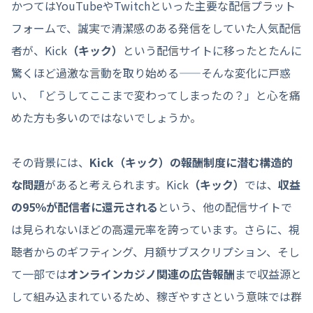
かつてはYouTubeやTwitchといった主要な配信プラット
フォームで、誠実で清潔感のある発信をしていた人気配信
者が、Kick
（キック）
という配信サイトに移ったとたんに
驚くほど過激な言動を取り始める——そんな変化に戸惑
い、「どうしてここまで変わってしまったの？」と心を痛
めた方も多いのではないでしょうか。
その背景には、
Kick
（キック）
の報酬制度に潜む構造的
な問題
があると考えられます。Kick
（キック）
では、
収益
の95％が配信者に還元される
という、他の配信サイトで
は見られないほどの高還元率を誇っています。さらに、視
聴者からのギフティング、月額サブスクリプション、そし
て一部では
オンラインカジノ関連の広告報酬
まで収益源と
して組み込まれているため、稼ぎやすさという意味では群