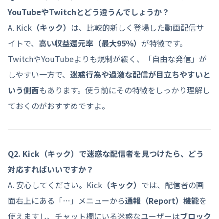
YouTubeやTwitchとどう違うんでしょうか？
A. Kick
（キック）
は、比較的新しく登場した動画配信サ
イトで、
高い収益還元率（最大95％）
が特徴です。
TwitchやYouTubeよりも規制が緩く、「自由な発信」が
しやすい一方で、
迷惑行為や過激な配信が目立ちやすいと
いう側面
もあります。使う前にその特徴をしっかり理解し
ておくのがおすすめですよ。
Q2. Kick
（キック）
で迷惑な配信者を見つけたら、どう
対応すればいいですか？
A. 安心してください。Kick
（キック）
では、配信者の画
面右上にある「…」メニューから
通報（Report）機能
を
使えますし、チャット欄にいる迷惑なユーザーは
ブロック