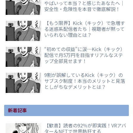
やばいって本当？と感じたあなたへ｜
安全性・危険性を本音で徹底解説！
【もう限界】Kick（キック）で急増す
る迷惑系配信者たち｜視聴者が黙って
いられない理由とは？
“初めての収益”に涙…Kick（キック）
配信で月5万円を目指すリアルなステ
ップ全部見せます！
9割が誤解しているKick（キック）の
サブスク制度！本当のメリットと見落
としがちなデメリットとは？
新着記事
【歓喜】読者の92％が即実践！VRアバ
ター＆NFTで世界熱狂する