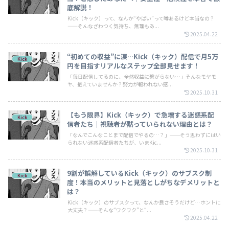
底解説！
Kick（キック）って、なんか“やばい”って噂あるけど本当なの？
——そんなざわつく気持ち、無理もあ...
2025.04.22
“初めての収益”に涙…Kick（キック）配信で月5万
Kick
円を目指すリアルなステップ全部見せます！
「毎日配信してるのに、全然収益に繋がらない…」そんなモヤモ
ヤ、抱えていませんか？努力が報われない感...
2025.10.31
【もう限界】Kick（キック）で急増する迷惑系配
Kick
信者たち｜視聴者が黙っていられない理由とは？
「なんでこんなことまで配信でやるの…？」──そう思わずにはい
られない迷惑系配信者たちが、いまKic...
2025.10.31
9割が誤解しているKick（キック）のサブスク制
Kick
度！本当のメリットと見落としがちなデメリットと
は？
Kick（キック）のサブスクって、なんか良さそうだけど…ホントに
大丈夫？——そんな“ワクワク”と“...
2025.04.22