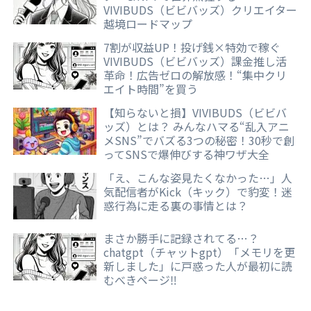
VIVIBUDS（ビビバッズ）クリエイター
越境ロードマップ
7割が収益UP！投げ銭×特効で稼ぐ
VIVIBUDS（ビビバッズ）課金推し活
革命！広告ゼロの解放感！“集中クリ
エイト時間”を買う
【知らないと損】VIVIBUDS（ビビバ
ッズ）とは？ みんなハマる“乱入アニ
メSNS”でバズる3つの秘密！30秒で創
ってSNSで爆伸びする神ワザ大全
「え、こんな姿見たくなかった…」人
気配信者がKick（キック）で豹変！迷
惑行為に走る裏の事情とは？
まさか勝手に記録されてる…？
chatgpt（チャットgpt）「メモリを更
新しました」に戸惑った人が最初に読
むべきページ‼️