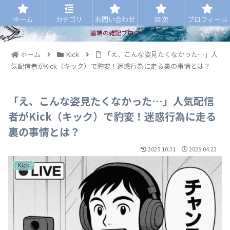
ホーム
カテゴリ
お問い合わせ
目次
プロフィール
道端の雑記ブログ
ホーム
Kick
「え、こんな姿見たくなかった…」人
気配信者がKick（キック）で豹変！迷惑行為に走る裏の事情とは？
「え、こんな姿見たくなかった…」人気配信
者がKick（キック）で豹変！迷惑行為に走る
裏の事情とは？
2025.10.31
2025.04.22
Kick