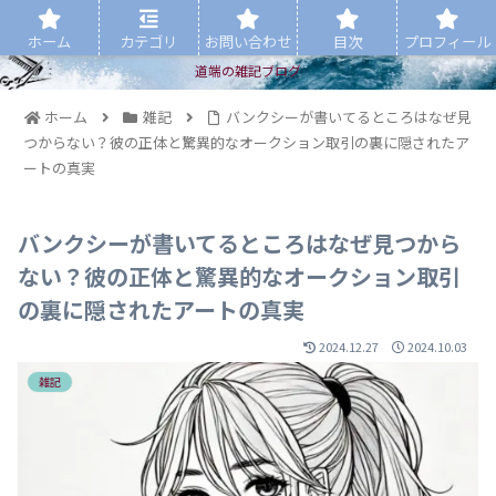
ホーム
カテゴリ
お問い合わせ
目次
プロフィール
道端の雑記ブログ
ホーム
雑記
バンクシーが書いてるところはなぜ見
つからない？彼の正体と驚異的なオークション取引の裏に隠されたア
ートの真実
バンクシーが書いてるところはなぜ見つから
ない？彼の正体と驚異的なオークション取引
の裏に隠されたアートの真実
2024.12.27
2024.10.03
雑記