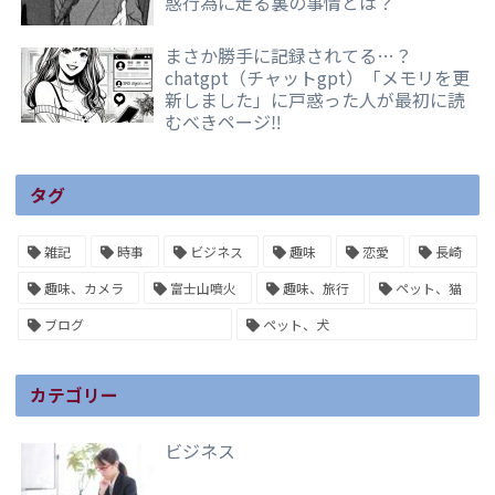
惑行為に走る裏の事情とは？
まさか勝手に記録されてる…？
chatgpt（チャットgpt）「メモリを更
新しました」に戸惑った人が最初に読
むべきページ‼️
タグ
雑記
時事
ビジネス
趣味
恋愛
長崎
趣味、カメラ
富士山噴火
趣味、旅行
ペット、猫
ブログ
ペット、犬
カテゴリー
ビジネス