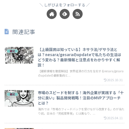
しがびよをフォローする
関連記事
【上級国民は知っている】ネサラ法/ゲサラ法と
雑記
は？nesara/gesaraのupdateで私たちの生活は
どう変わる？最新情報と注意点をわかりやすく解
説！
【最新情報を徹底解説】世界経済の行方を左右するnesara/gesara
のupdateの最新動向と...
2025.10.31
市場のスピードを制する！海外企業が実践する「十
雑記
分に良い」製品開発戦略！注目のMVPアプローチ
とは？
海外では「市場のフィードバックを受けながら改良する」のが当た
り前。日本の「完成度重視」とは異なり、...
2025.04.11