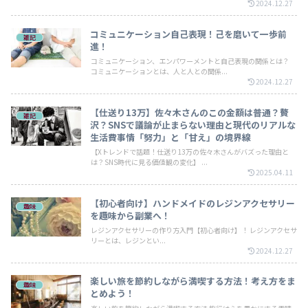
2024.12.27
コミュニケーション自己表現！己を磨いて一歩前
雑記
進！
コミュニケーション、エンパワーメントと自己表現の関係とは？
コミュニケーションとは、人と人との関係...
2024.12.27
【仕送り13万】佐々木さんのこの金額は普通？贅
雑記
沢？SNSで議論が止まらない理由と現代のリアルな
生活費事情「努力」と「甘え」の境界線
【Xトレンドで話題！仕送り13万の佐々木さんがバズった理由と
は？SNS時代に見る価値観の変化】 ...
2025.04.11
【初心者向け】ハンドメイドのレジンアクセサリー
趣味
を趣味から副業へ！
レジンアクセサリーの作り方入門【初心者向け】！ レジンアクセサ
リーとは、レジンとい...
2024.12.27
楽しい旅を節約しながら満喫する方法！考え方をま
趣味
とめよう！