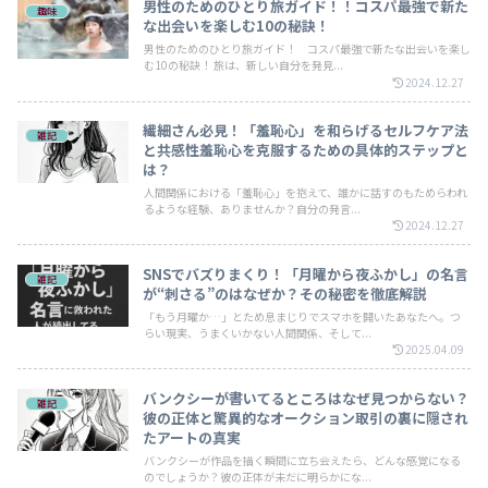
男性のためのひとり旅ガイド！！コスパ最強で新た
趣味
な出会いを楽しむ10の秘訣！
男性のためのひとり旅ガイド！ コスパ最強で新たな出会いを楽し
む10の秘訣！ 旅は、新しい自分を発見...
2024.12.27
繊細さん必見！「羞恥心」を和らげるセルフケア法
雑記
と共感性羞恥心を克服するための具体的ステップと
は？
人間関係における「羞恥心」を抱えて、誰かに話すのもためらわれ
るような経験、ありませんか？自分の発言...
2024.12.27
SNSでバズりまくり！「月曜から夜ふかし」の名言
雑記
が“刺さる”のはなぜか？その秘密を徹底解説
「もう月曜か…」とため息まじりでスマホを開いたあなたへ。つ
らい現実、うまくいかない人間関係、そして...
2025.04.09
バンクシーが書いてるところはなぜ見つからない？
雑記
彼の正体と驚異的なオークション取引の裏に隠され
たアートの真実
バンクシーが作品を描く瞬間に立ち会えたら、どんな感覚になる
のでしょうか？彼の正体が未だに明らかにな...