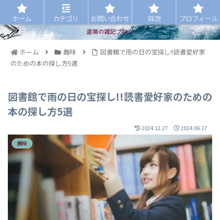
ホーム
カテゴリ
お問い合わせ
目次
プロフィール
道端の雑記ブログ
ホーム
趣味
図書館で雨の日の宝探し!!読書愛好家
のための本の探し方5選
図書館で雨の日の宝探し!!読書愛好家のための
本の探し方5選
2024.12.27
2024.06.17
趣味