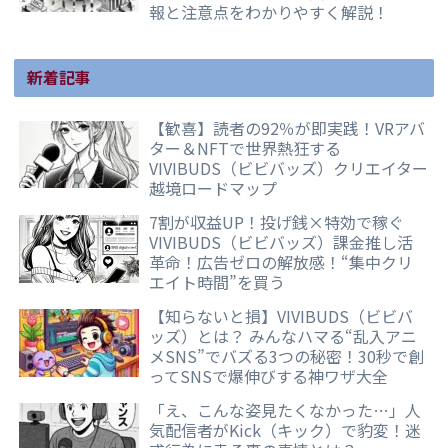
報と注意点をわかりやすく解説！
新着記事
【歓喜】読者の92％が即実践！VRアバ
ター＆NFTで世界熱狂する
VIVIBUDS（ビビバッズ）クリエイター
越境ロードマップ
7割が収益UP！投げ銭×特効で稼ぐ
VIVIBUDS（ビビバッズ）課金推し活
革命！広告ゼロの解放感！“集中クリ
エイト時間”を買う
【知らないと損】VIVIBUDS（ビビバ
ッズ）とは？ みんなハマる“乱入アニ
メSNS”でバズる3つの秘密！30秒で創
ってSNSで爆伸びする神ワザ大全
「え、こんな姿見たくなかった…」人
気配信者がKick（キック）で豹変！迷