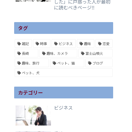
した」に戸惑った人が最初
に読むべきページ‼️
タグ
雑記
時事
ビジネス
趣味
恋愛
長崎
趣味、カメラ
富士山噴火
趣味、旅行
ペット、猫
ブログ
ペット、犬
カテゴリー
ビジネス