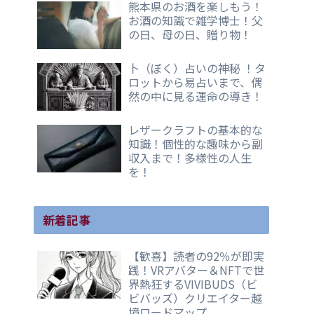
熊本県のお酒を楽しもう！
お酒の知識で雑学博士！父
の日、母の日、贈り物！
卜（ぼく）占いの神秘 ！タ
ロットから易占いまで、偶
然の中に見る運命の導き！
レザークラフトの基本的な
知識！個性的な趣味から副
収入まで！多様性の人生
を！
新着記事
【歓喜】読者の92％が即実
践！VRアバター＆NFTで世
界熱狂するVIVIBUDS（ビ
ビバッズ）クリエイター越
境ロードマップ