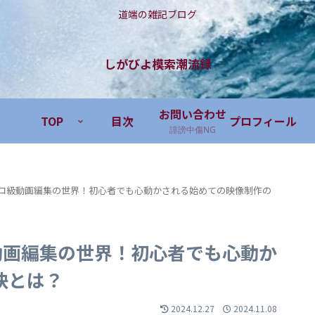
道端の雑記ブログ
しがびよ模索潮流録
お問い合わせ
TOP
目次
プロフィール
誹謗中傷NG
olve】プロ級動画編集の世界！初心者でも心動かされる始めての映像制作の
】プロ級動画編集の世界！初心者でも心動か
訣とは？
2024.12.27
2024.11.08