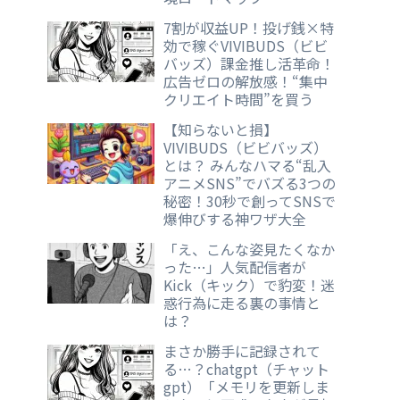
7割が収益UP！投げ銭×特
効で稼ぐVIVIBUDS（ビビ
バッズ）課金推し活革命！
広告ゼロの解放感！“集中
クリエイト時間”を買う
【知らないと損】
VIVIBUDS（ビビバッズ）
とは？ みんなハマる“乱入
アニメSNS”でバズる3つの
秘密！30秒で創ってSNSで
爆伸びする神ワザ大全
「え、こんな姿見たくなか
った…」人気配信者が
Kick（キック）で豹変！迷
惑行為に走る裏の事情と
は？
まさか勝手に記録されて
る…？chatgpt（チャット
gpt）「メモリを更新しま