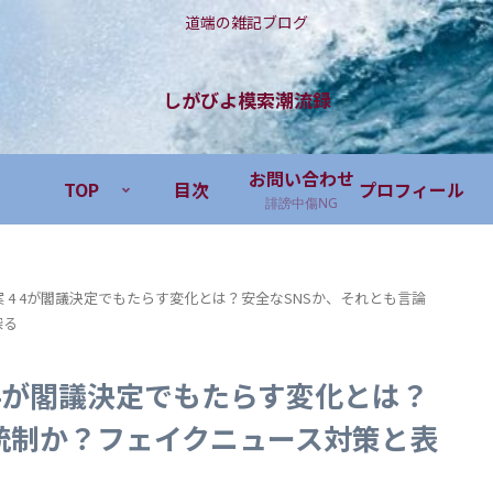
道端の雑記ブログ
しがびよ模索潮流録
お問い合わせ
TOP
目次
プロフィール
誹謗中傷NG
案 4 4が閣議決定でもたらす変化とは？安全なSNSか、それとも言論
探る
 4が閣議決定でもたらす変化とは？
統制か？フェイクニュース対策と表