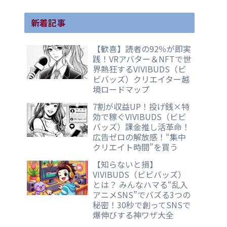
新着記事
【歓喜】読者の92％が即実
践！VRアバター＆NFTで世
界熱狂するVIVIBUDS（ビ
ビバッズ）クリエイター越
境ロードマップ
7割が収益UP！投げ銭×特
効で稼ぐVIVIBUDS（ビビ
バッズ）課金推し活革命！
広告ゼロの解放感！“集中
クリエイト時間”を買う
【知らないと損】
VIVIBUDS（ビビバッズ）
とは？ みんなハマる“乱入
アニメSNS”でバズる3つの
秘密！30秒で創ってSNSで
爆伸びする神ワザ大全