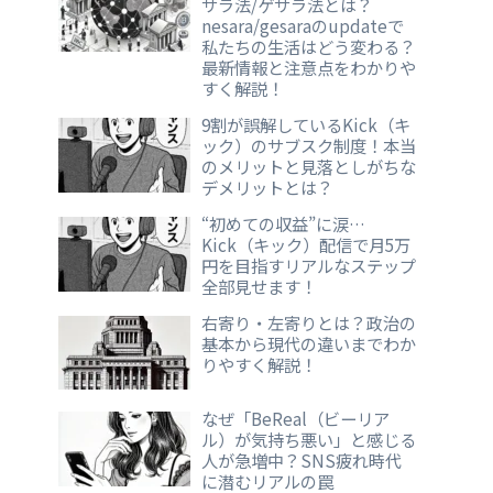
サラ法/ゲサラ法とは？
nesara/gesaraのupdateで
私たちの生活はどう変わる？
最新情報と注意点をわかりや
すく解説！
9割が誤解しているKick（キ
ック）のサブスク制度！本当
のメリットと見落としがちな
デメリットとは？
“初めての収益”に涙…
Kick（キック）配信で月5万
円を目指すリアルなステップ
全部見せます！
右寄り・左寄りとは？政治の
基本から現代の違いまでわか
りやすく解説！
なぜ「BeReal（ビーリア
ル）が気持ち悪い」と感じる
人が急増中？SNS疲れ時代
に潜むリアルの罠