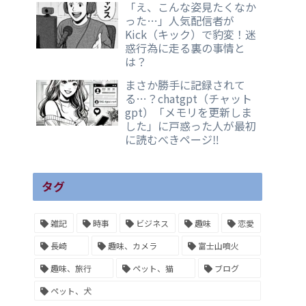
「え、こんな姿見たくなか
った…」人気配信者が
Kick（キック）で豹変！迷
惑行為に走る裏の事情と
は？
まさか勝手に記録されて
る…？chatgpt（チャット
gpt）「メモリを更新しま
した」に戸惑った人が最初
に読むべきページ‼️
タグ
雑記
時事
ビジネス
趣味
恋愛
長崎
趣味、カメラ
富士山噴火
趣味、旅行
ペット、猫
ブログ
ペット、犬