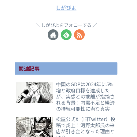
しがびよ
しがびよをフォローする
関連記事
中国のGDPは2024年に5%
増と政府目標を達成した
が、実感との乖離が指摘さ
れる背景！内需不足と経済
の持続可能性に潜む真実
松屋公式X（旧Twitter）投
稿で炎上！河野太郎氏の来
店が引き金となった理由と