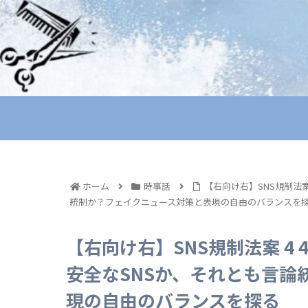
ホーム
時事話
【右向け右】SNS規制法
統制か？フェイクニュース対策と表現の自由のバランスを
【右向け右】SNS規制法案 4
安全なSNSか、それとも言論
現の自由のバランスを探る