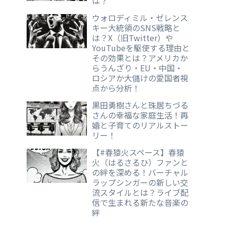
は？
ウォロディミル・ゼレンス
キー大統領のSNS戦略と
は？X（旧Twitter）や
YouTubeを駆使する理由と
その効果とは？アメリカか
らうんざり・EU・中国・
ロシアか大儲けの愛国者視
点から分析！
黒田勇樹さんと珠居ちづる
さんの幸福な家庭生活！再
婚と子育てのリアルストー
リー！
【#春猿火スペース】春猿
火（はるさるひ）ファンと
の絆を深める！バーチャル
ラップシンガーの新しい交
流スタイルとは？ライブ配
信で生まれる新たな音楽の
絆