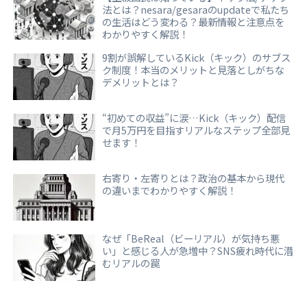
法とは？nesara/gesaraのupdateで私たち
の生活はどう変わる？最新情報と注意点を
わかりやすく解説！
9割が誤解しているKick（キック）のサブス
ク制度！本当のメリットと見落としがちな
デメリットとは？
“初めての収益”に涙…Kick（キック）配信
で月5万円を目指すリアルなステップ全部見
せます！
右寄り・左寄りとは？政治の基本から現代
の違いまでわかりやすく解説！
なぜ「BeReal（ビーリアル）が気持ち悪
い」と感じる人が急増中？SNS疲れ時代に潜
むリアルの罠