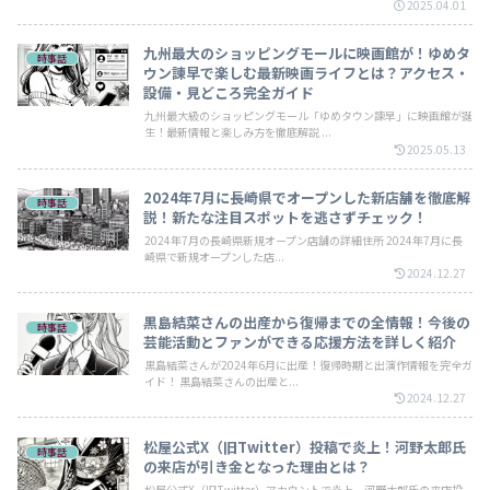
2025.04.01
九州最大のショッピングモールに映画館が！ゆめタ
時事話
ウン諫早で楽しむ最新映画ライフとは？アクセス・
設備・見どころ完全ガイド
九州最大級のショッピングモール「ゆめタウン諫早」に映画館が誕
生！最新情報と楽しみ方を徹底解説 ...
2025.05.13
2024年7月に長崎県でオープンした新店舗を徹底解
時事話
説！新たな注目スポットを逃さずチェック！
2024年7月の長崎県新規オープン店舗の詳細住所 2024年7月に長
崎県で新規オープンした店...
2024.12.27
黒島結菜さんの出産から復帰までの全情報！今後の
時事話
芸能活動とファンができる応援方法を詳しく紹介
黒島結菜さんが2024年6月に出産！復帰時期と出演作情報を完全ガ
イド！ 黒島結菜さんの出産と...
2024.12.27
松屋公式X（旧Twitter）投稿で炎上！河野太郎氏
時事話
の来店が引き金となった理由とは？
松屋公式X（旧Twitter）アカウントで炎上、河野太郎氏の来店投