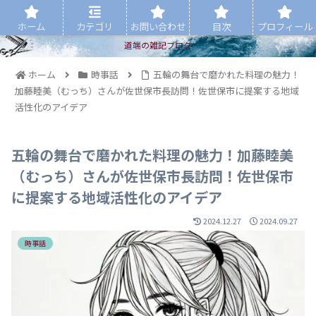
ホーム
カテゴリ
お問い合わせ
目次
プロフィール
道端の雑記ブログ
ホーム
時事話
五輪の舞台で磨かれた料理の魅力！
加藤睦美（むっち）さんが佐世保市長訪問！佐世保市に提案する地域
活性化のアイデア
五輪の舞台で磨かれた料理の魅力！加藤睦美
（むっち）さんが佐世保市長訪問！佐世保市
に提案する地域活性化のアイデア
2024.12.27
2024.09.27
時事話