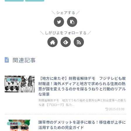
シェアする
しがびよをフォローする
関連記事
【地方に来たぞ】財務省解体デモ フジテレビも取
時事話
材報道！海外メディアと地方で求められる住民の熱
意が国を変えうるのかを探るうねりと行動のリアル
な背景
財務省解体デモ 地方でうねり始める意外な声と社会変革への新た
な道 【プロローグ】 私た...
2025.03.08
諫早市のデメリットを逆手に取る！移住者が上手に
長崎県
活用するための完全ガイド