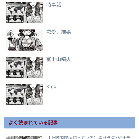
時事話
恋愛、結婚
富士山噴火
Kick
よく読まれている記事
【上級国民は知っている】ネサラ法/ゲサラ