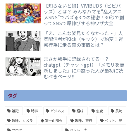
【知らないと損】VIVIBUDS（ビビバ
ッズ）とは？ みんなハマる“乱入アニ
メSNS”でバズる3つの秘密！30秒で創
ってSNSで爆伸びする神ワザ大全
「え、こんな姿見たくなかった…」人
気配信者がKick（キック）で豹変！迷
惑行為に走る裏の事情とは？
まさか勝手に記録されてる…？
chatgpt（チャットgpt）「メモリを更
新しました」に戸惑った人が最初に読
むべきページ‼️
タグ
雑記
時事
ビジネス
趣味
恋愛
長崎
趣味、カメラ
富士山噴火
趣味、旅行
ペット、猫
ブログ
ペット、犬