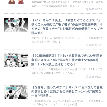
長崎県諫早市への移住を考えるとき、「交通の不便さ」や「家賃の
高さ」、「地域社会に馴染めるか」など、...
2025.03.25
【koki,さんゴチ炎上】「髪型だけでここまで？」
時事話
多くの人が感じた“モヤモヤ”の正体を徹底解説！今
どきの“食事マナー”とSNS世代の価値観ギャップを
読み解く
プロローグ 「えっ、あのKoki,さんが炎上？」——そんな違和感か
ら、SNS上では瞬く間に【...
2025.03.22
【2025年最新版】TikTokで収益化できない動画を
時事話
劇的に変える！伸び悩みから抜け出す5つの改善
策！TikTok禁止法はどうなる？
「え、なんで…？再生数もフォロワーも増えたのに、TikTokで収
益化できない動画ばっかり…」そんな...
2025.04.05
【なぜ今、語ったのか？】キムスヒョンさんの会見
時事話
内容まとめ｜沈黙からの決断とファンへの“誠実な
一言”が話題に
「沈黙を破るって、こんなにも重たいことなんだ…」そう思わずに
はいられなかった、キムスヒョンさんの記...