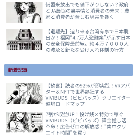
備蓄米放出でも値下がりしない？政府
とJA農協の裏事情と消費者の未来！農
家と消費者が苦しむ現実を暴く
【避難先】迫り来る台湾有事で日本脱
出か！福岡“4.7万人避難案”が示す日本
の安全保障最前線。約４万７０００人
の波及と新たな受け入れ体制の行方
新着記事
【歓喜】読者の92％が即実践！VRアバ
ター＆NFTで世界熱狂する
VIVIBUDS（ビビバッズ）クリエイター
越境ロードマップ
7割が収益UP！投げ銭×特効で稼ぐ
VIVIBUDS（ビビバッズ）課金推し活
革命！広告ゼロの解放感！“集中クリ
エイト時間”を買う