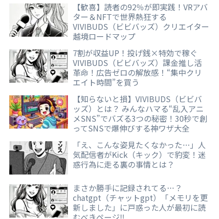
【歓喜】読者の92％が即実践！VRアバ
ター＆NFTで世界熱狂する
VIVIBUDS（ビビバッズ）クリエイター
越境ロードマップ
7割が収益UP！投げ銭×特効で稼ぐ
VIVIBUDS（ビビバッズ）課金推し活
革命！広告ゼロの解放感！“集中クリ
エイト時間”を買う
【知らないと損】VIVIBUDS（ビビバ
ッズ）とは？ みんなハマる“乱入アニ
メSNS”でバズる3つの秘密！30秒で創
ってSNSで爆伸びする神ワザ大全
「え、こんな姿見たくなかった…」人
気配信者がKick（キック）で豹変！迷
惑行為に走る裏の事情とは？
まさか勝手に記録されてる…？
chatgpt（チャットgpt）「メモリを更
新しました」に戸惑った人が最初に読
むべきページ‼️