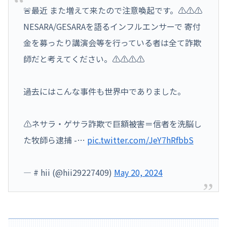
🚨最近 また増えて来たので注意喚起です。⚠️⚠️⚠️
NESARA/GESARAを語るインフルエンサーで 寄付
金を募ったり講演会等を行っている者は全て詐欺
師だと考えてください。⚠️⚠️⚠️⚠️
過去にはこんな事件も世界中でありました。
⚠️ネサラ・ゲサラ詐欺で巨額被害＝信者を洗脳し
た牧師ら逮捕 -…
pic.twitter.com/JeY7hRfbbS
— # hii (@hii29227409)
May 20, 2024