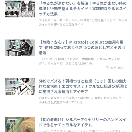
「やる気が湧かない」を解決！やる気が出ない時の
雑記
環境と行動を整える全ガイド！実践的なやる気スイ
ッチ方法集
やる気が出ない時に試してほしい環境と行動を整える方法！やる気
スイッチを押すための実践ガイド ...
【危険？安心？】Microsoft Copilotの商用利用
雑記
で“絶対に知っておくべき”5つの落とし穴とその回
避法
「Copilotって便利そうだけど…商用利用って本当に大丈夫な
の？」そんな不安、正直に言えば多くの...
2025.10.31
SNSでバズる！羽根つきと独楽（こま）回しの魅力
雑記
的な発信術！エコでサステナブルな伝統遊びが現代
に支持される理由とアイデア
お正月に昔ながらの伝統遊びを再評価し、現代に伝える大切さ 1.
お正月の伝統遊びが教えてくれる...
【初心者向け】シルバーアクセサリーのハンドメイ
趣味
ドで作るナチュラルなアイテム
シルバーアクセサリーのハンドメイドで作るナチュラルなアイテム