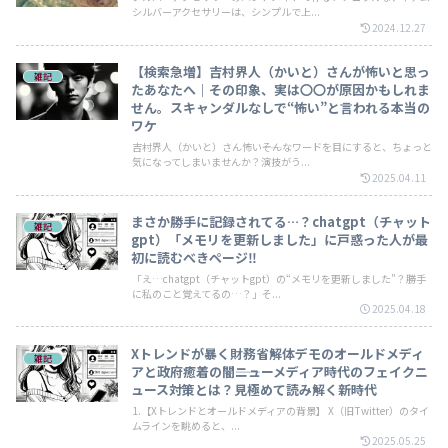
シルバーアクセサリーは、シンプルで上...
2024.12.27
【検索急増】吉村界人（かいと）さんが怖いと思っ
雑記
たあなたへ｜その印象、実は〇〇が原因かもしれま
せん。スキャンダルなしで“怖い”と言われる本当の
ワケ
吉村界人（かいと）さん怖い――そんなワードを目にすると、ちょっと
気になってしまいませんか？演技がう...
2025.04.11
まさか勝手に記録されてる…？chatgpt（チャット
雑記
gpt）「メモリを更新しました」に戸惑った人が最
初に読むべきページ‼️
「え…chatgpt（チャットgpt）の“メモリを更新しました”？勝手
に私のこと覚えてるの…？」そ...
2025.04.18
Xトレンドが暴く財務省解体デモのオールドメディ
雑記
アと政府癒着の闇――ニューメディア時代のフェイクニ
ュース対策とは？見極めて読み解く新時代
1.【Xトレンドとオールドメディアの背景】 X（旧Twitter）のタイ
ムラインを眺めると、...
2025.05.25