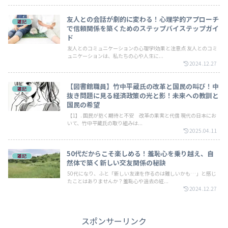
友人との会話が劇的に変わる！心理学的アプローチ
雑記
で信頼関係を築くためのステップバイステップガイ
ド
友人とのコミュニケーションの心理学!効果と注意点 友人とのコミ
ュニケーションは、私たちの心や人生に...
2024.12.27
【図書館職員】竹中平蔵氏の改革と国民の叫び！中
雑記
抜き問題に見る経済政策の光と影！未来への教訓と
国民の希望
【1】. 国民が抱く期待と不安 改革の果実と代償 現代の日本にお
いて、竹中平蔵氏の取り組みは...
2025.04.11
50代だからこそ楽しめる！羞恥心を乗り越え、自
雑記
然体で築く新しい交友関係の秘訣
50代になり、ふと「新しい友達を作るのは難しいかも…」と感じ
たことはありませんか？羞恥心や過去の経...
2024.12.27
スポンサーリンク