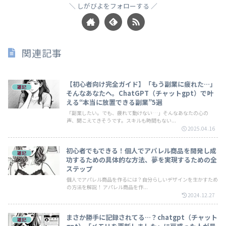
しがびよをフォローする
関連記事
【初心者向け完全ガイド】「もう副業に疲れた…」
雑記
そんなあなたへ。ChatGPT（チャットgpt）で叶
える“本当に放置できる副業”5選
「副業したい。でも、疲れて動けない…」そんなあなたの心の
声、聞こえてきそうです。スキルも時間もない...
2025.04.16
初心者でもできる！個人でアパレル商品を開発し成
雑記
功するための具体的な方法、夢を実現するための全
ステップ
個人でアパレル商品を作るには？自分らしいデザインを生かすため
の方法を解説！ アパレル商品を作...
2024.12.27
まさか勝手に記録されてる…？chatgpt（チャット
雑記