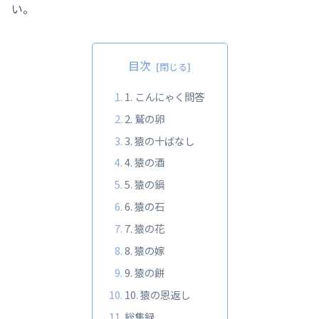
い。
目次
1. こんにゃく問答
2. 鷲の卵
3. 猿の十ばなし
4. 猿の酒
5. 猿の鍋
6. 猿の石
7. 猿の花
8. 猿の嫁
9. 猿の餅
10. 猿の恩返し
総集録