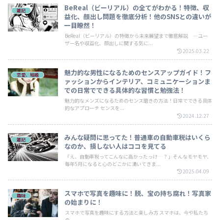
BeReal（ビーリアル）の全てがわかる！特徴、収
雑記
益化、顔出し問題を徹底分析！他のSNSとの違いが
一目瞭然！
BeReal（ビーリアル）の特徴から未来展望まで徹底解説 ―ユー
ザー名や収益化、顔出しに関する気に...
2025.03.22
魅力的な男性になるためのセンスアップガイド！フ
恋愛、結婚
ァッションからインテリア、コミュニケーションま
での日常でできる具体的な習慣と勉強法！
魅力的なメンズになるためのセンス磨きの方法！日常でできる具体
的なアプローチ センスを...
2024.12.27
みんな疑問に思ってた！普通車の自動車税はいくら
雑記
なのか、損しない人はココを見てる
「え、自動車税ってこんなに高かったっけ…？」そんなモヤモヤ、
毎年5月になると心のどこかに湧いてきま...
2025.04.09
スマホで写真を趣味に！脱、宝の持ち腐れ！写真家
趣味
の始まりに！
スマホで写真を趣味にする方法と楽しみ方 スマホは、今や私たち
の...