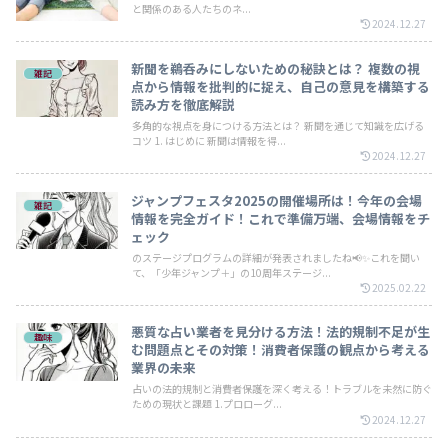
と関係のある人たちのネ...
2024.12.27
新聞を鵜呑みにしないための秘訣とは？ 複数の視
雑記
点から情報を批判的に捉え、自己の意見を構築する
読み方を徹底解説
多角的な視点を身につける方法とは？ 新聞を通じて知識を広げる
コツ 1. はじめに 新聞は情報を得...
2024.12.27
ジャンプフェスタ2025の開催場所は！今年の会場
雑記
情報を完全ガイド！これで準備万端、会場情報をチ
ェック
のステージプログラムの詳細が発表されましたね📢✨これを聞い
て、「少年ジャンプ＋」の10周年ステージ...
2025.02.22
悪質な占い業者を見分ける方法！法的規制不足が生
趣味
む問題点とその対策！消費者保護の観点から考える
業界の未来
占いの法的規制と消費者保護を深く考える！トラブルを未然に防ぐ
ための現状と課題 1.プロローグ...
2024.12.27