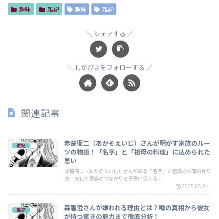
趣味
雑記
趣味
雑記
シェアする
しがびよをフォローする
関連記事
赤楚衛二（あかそえいじ）さんが明かす家族のルー
雑記
ツの物語！「名字」と「祖母の料理」に込められた
思い
赤楚衛二（あかそえいじ）さんが語る「名字」と祖母の料理の作り
方！文化と家族のつながりを子孫に伝える...
2025.05.24
森香澄さんが嫌われる理由とは？噂の真相から彼女
雑記
が持つ驚きの魅力まで徹底分析！