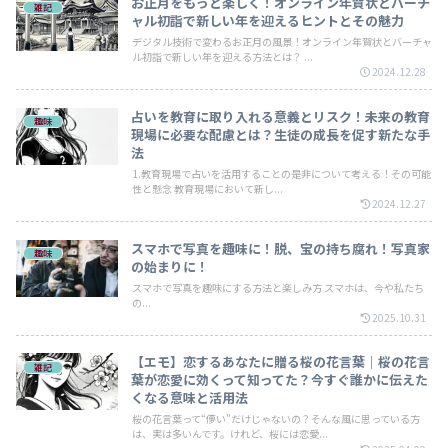
お正月をもっと楽しく！オンライン年賀状とバーチ
雑記
ャル初詣で新しい年を迎えるヒントとその魅力
デジタル技術で変わるお正月の風景！オンライン年賀状とバーチャ
ル初詣で新しい年を迎える方法とは？ ...
2024.12.28
占いを教育に取り入れる意義とリスク！未来の教育
趣味
現場に必要な配慮とは？生徒の成長を促す新たな手
法
1.教育現場で占いを活用することの是非について考える！その可能
性と懸念 教育現場において新し...
2024.12.27
スマホで写真を趣味に！脱、宝の持ち腐れ！写真家
趣味
の始まりに！
スマホで写真を趣味にする方法と楽しみ方 スマホは、今や私たち
の...
2025.10.31
【エモ】恋するあなたに贈る桜の花言葉｜桜の花言
雑記
葉が恋愛に効くって知ってた？今すぐ誰かに伝えた
くなる意味と活用法
桜の花言葉って“儚い”だけじゃないの？そんな風に思っている方
は、実は多いんです。けれど、桜には恋愛...