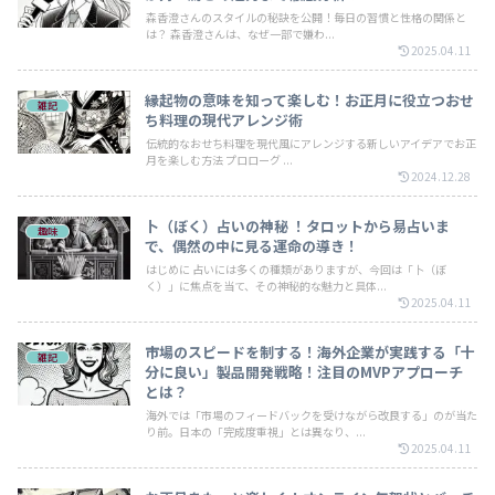
森香澄さんのスタイルの秘訣を公開！毎日の習慣と性格の関係と
は？ 森香澄さんは、なぜ一部で嫌わ...
2025.04.11
縁起物の意味を知って楽しむ！お正月に役立つおせ
雑記
ち料理の現代アレンジ術
伝統的なおせち料理を現代風にアレンジする新しいアイデアでお正
月を楽しむ方法 プロローグ ...
2024.12.28
卜（ぼく）占いの神秘 ！タロットから易占いま
趣味
で、偶然の中に見る運命の導き！
はじめに 占いには多くの種類がありますが、今回は「卜（ぼ
く）」に焦点を当て、その神秘的な魅力と具体...
2025.04.11
市場のスピードを制する！海外企業が実践する「十
雑記
分に良い」製品開発戦略！注目のMVPアプローチ
とは？
海外では「市場のフィードバックを受けながら改良する」のが当た
り前。日本の「完成度重視」とは異なり、...
2025.04.11