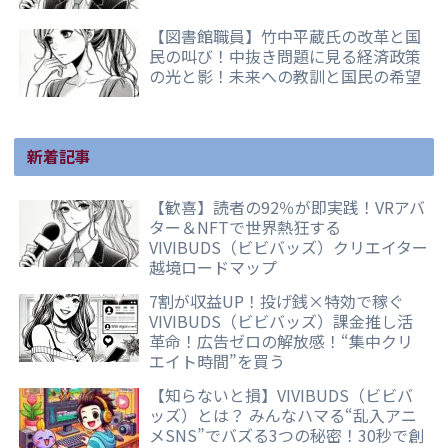
【図書館職員】竹中平蔵氏の改革と国
民の叫び！中抜き問題に見る経済政策
の光と影！未来への教訓と国民の希望
新着記事
【歓喜】読者の92％が即実践！VRアバ
ター＆NFTで世界熱狂する
VIVIBUDS（ビビバッズ）クリエイター
越境ロードマップ
7割が収益UP！投げ銭×特効で稼ぐ
VIVIBUDS（ビビバッズ）課金推し活
革命！広告ゼロの解放感！“集中クリ
エイト時間”を買う
【知らないと損】VIVIBUDS（ビビバ
ッズ）とは？ みんなハマる“乱入アニ
メSNS”でバズる3つの秘密！30秒で創