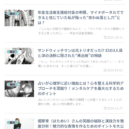
年金生活者支援給付金の申請、マイナポータルでで
雑記
きると信じていた私が陥った“思わぬ落とし穴”と
は？
「こんなに手続きが面倒だなんて…」「マイナポータルで簡単にで
きると思ったのに」——年金生活者支援給...
2025.10.31
サンドウィッチマンは元トリオだった!? 幻の3人目
雑記
と涙の決断に隠された“再出発”の物語
「えっ、サンドウィッチマンって元はトリオだったの？」——そう
驚いたあなたは、きっと彼らの“今の優し...
2025.04.02
占いが心理学に近い理由とは？心を整える科学的ア
趣味
プローチを深掘り！メンタルケアを最大化するため
のポイント
占いとメンタルヘルスが繋がる瞬間！心を軽くするヒント 1.心が
疲れた時、占いに何を期待します...
2024.12.27
畑芽育（はためい）さんの笑顔の秘訣と演技力を徹
雑記
底分析！魅力的な表情を作るためのポイントを大公