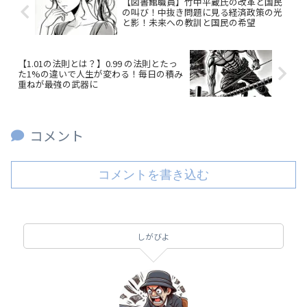
【図書館職員】竹中平蔵氏の改革と国民
の叫び！中抜き問題に見る経済政策の光
と影！未来への教訓と国民の希望
【1.01の法則とは？】0.99 の法則とたっ
た1%の違いで人生が変わる！毎日の積み
重ねが最強の武器に
コメント
コメントを書き込む
しがびよ