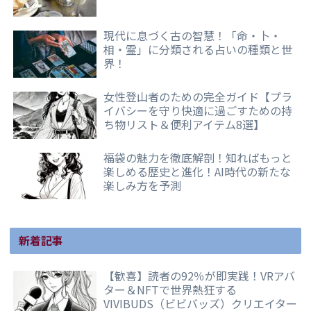
現代に息づく古の智慧！「命・卜・
相・霊」に分類される占いの種類と世
界！
女性登山者のための完全ガイド【プラ
イバシーを守り快適に過ごすための持
ち物リスト＆便利アイテム8選】
福袋の魅力を徹底解剖！知ればもっと
楽しめる歴史と進化！AI時代の新たな
楽しみ方を予測
新着記事
【歓喜】読者の92％が即実践！VRアバ
ター＆NFTで世界熱狂する
VIVIBUDS（ビビバッズ）クリエイター