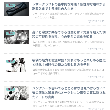
レザークラフトの基本的な知識！個性的な趣味から
趣味
副収入まで！多様性の人生を！
レザークラフトの基本的な知識 レザークラフトの基礎知識とテク
ニックについてお話...
2024.12.27
占いと宗教が共存できる理由とは？対立を超えた調
趣味
和の可能性を探り、心の支えの進化を知る！
占いと宗教:！深く結びついた関係とその違い、そして現代社会で
の役割 1.はじめに 占い...
2024.12.27
福袋の魅力を徹底解剖！知ればもっと楽しめる歴史
雑記
と進化！AI時代の新たな楽しみ方を予測
福袋の歴史と未来！あなたがまだ知らない福袋の魅力とは 1.プロ
ローグ 年始の恒例行事と...
2024.12.28
バンクシーが書いてるところはなぜ見つからない？
雑記
彼の正体と驚異的なオークション取引の裏に隠され
たアートの真実
バンクシーが作品を描く瞬間に立ち会えたら、どんな感覚になる
のでしょうか？彼の正体が未だに明らかにな...
2024.12.27