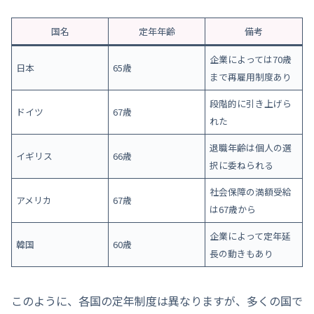
国名
定年年齢
備考
企業によっては70歳
日本
65歳
まで再雇用制度あり
段階的に引き上げら
ドイツ
67歳
れた
退職年齢は個人の選
イギリス
66歳
択に委ねられる
社会保障の満額受給
アメリカ
67歳
は67歳から
企業によって定年延
韓国
60歳
長の動きもあり
このように、各国の定年制度は異なりますが、多くの国で