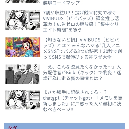
越境ロードマップ
7割が収益UP！投げ銭×特効で稼ぐ
VIVIBUDS（ビビバッズ）課金推し活
革命！広告ゼロの解放感！“集中クリ
エイト時間”を買う
【知らないと損】VIVIBUDS（ビビバ
ッズ）とは？ みんなハマる“乱入アニ
メSNS”でバズる3つの秘密！30秒で創
ってSNSで爆伸びする神ワザ大全
「え、こんな姿見たくなかった…」人
気配信者がKick（キック）で豹変！迷
惑行為に走る裏の事情とは？
まさか勝手に記録されてる…？
chatgpt（チャットgpt）「メモリを更
新しました」に戸惑った人が最初に読
むべきページ‼️
タグ