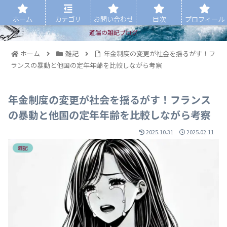
ホーム
カテゴリ
お問い合わせ
目次
プロフィール
道端の雑記ブログ
ホーム
雑記
年金制度の変更が社会を揺るがす！フ
ランスの暴動と他国の定年年齢を比較しながら考察
年金制度の変更が社会を揺るがす！フランス
の暴動と他国の定年年齢を比較しながら考察
2025.10.31
2025.02.11
雑記