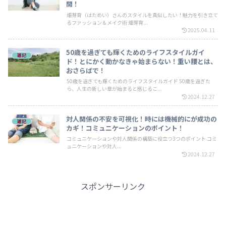
開！
畑芽育（はためい）さんのスタイルを真似したい！魅力を引き立て
るファッション＆メイク術 畑芽育...
2025.04.11
50歳を過ぎても輝くためのライフスタイルガイ
雑記
ド！とにかく動かなきゃ始まらない！重い腰とは、
おさらばで！
50歳を過ぎても輝くためのライフスタイルガイド 50歳を過ぎた
ら、人生の新しい章が始まると感じるこ...
2024.12.27
対人関係の不安を可視化！時には機械的にが成功の
雑記
カギ！コミュニケーションのポイント！
コミュニケーションや対人関係の構築に役立つ3つのポイント コミ
ュニケーションや対人...
2024.12.27
スポンサーリンク